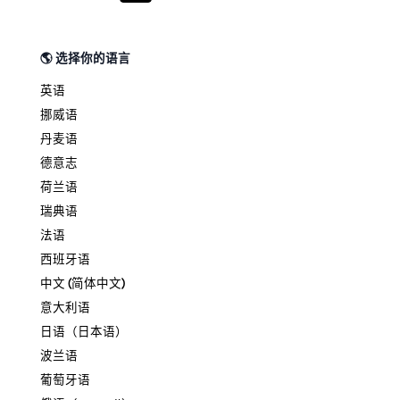
🌎 选择你的语言
英语
挪威语
丹麦语
德意志
荷兰语
瑞典语
法语
西班牙语
中文 (简体中文)
意大利语
日语（日本语）
波兰语
葡萄牙语