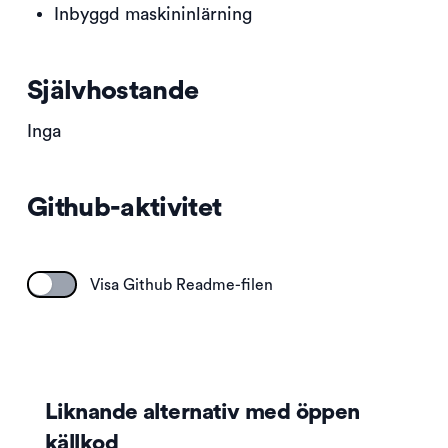
Inbyggd maskininlärning
Självhostande
Inga
Github-aktivitet
Visa Github Readme-filen
Liknande alternativ med öppen
källkod