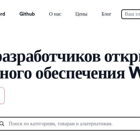
ord
Github
О нас
Цены
Блог
разработчиков отк
ого обеспечения W