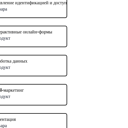
вление идентификацией и доступом
вара
ерактивные онлайн-формы
одукт
ботка данных
одукт
l-маркетинг
одукт
ентация
вара