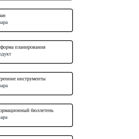
бан
вара
форма планирования
одукт
ренние инструменты
вара
ормационный бюллетень
вара