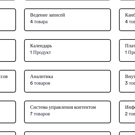
Ведение записей
Кан
4 товара
4 то
Календарь
Плат
1 Продукт
1 Пр
ссов
Аналитика
Внут
6 товаров
3 то
Система управления контентом
Инф
7 товаров
2 то