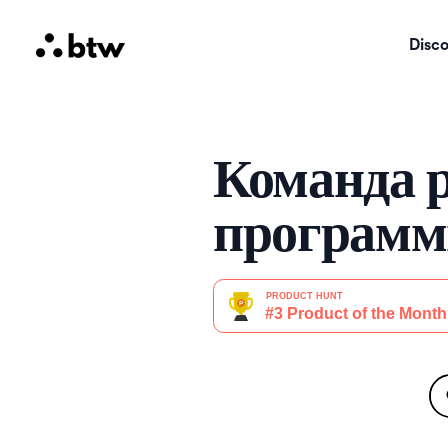
Disc
Команда 
программн