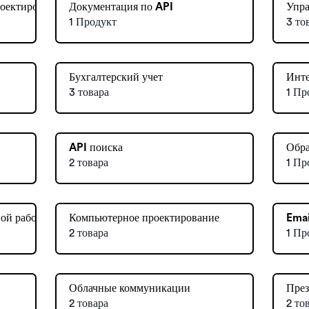
роектирования
Документация по API
Упра
1 Продукт
3 то
Бухгалтерский учет
Инт
3 товара
1 Пр
API поиска
Обра
2 товара
1 Пр
ной работы
Компьютерное проектирование
Emai
2 товара
1 Пр
Облачные коммуникации
През
2 товара
2 то