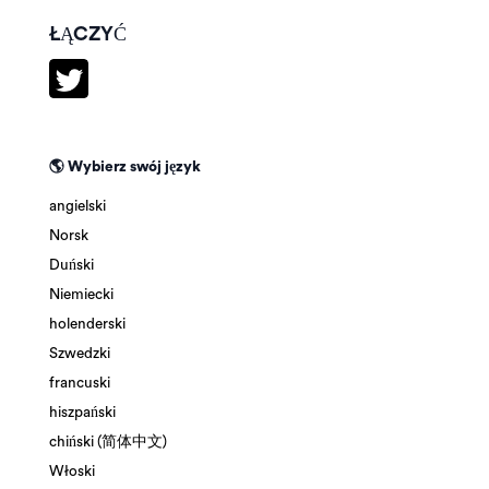
ŁĄCZYĆ
🌎 Wybierz swój język
angielski
Norsk
Duński
Niemiecki
holenderski
Szwedzki
francuski
hiszpański
chiński (简体中文)
Włoski