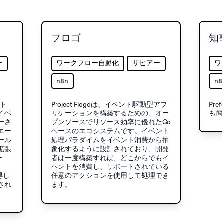
フロゴ
知
ー
ワークフロー自動化
ザピアー
ワ
n8n
n8
ント
Project Flogoは、イベント駆動型アプ
Pr
イベ
リケーションを構築するための、オー
も
ーさ
プンソースでリソース効率に優れたGo
エー
ベースのエコシステムです。イベント
ール
処理パラダイムをイベント消費から抽
拡張
象化するように設計されており、開発
ー
者は一度構築すれば、どこからでもイ
、
ベントを消費し、サポートされている
得し
任意のアクションを使用して処理でき
され
ます。