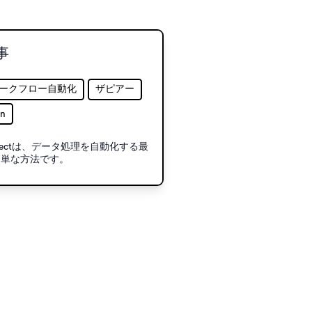
事
ークフロー自動化
ザピアー
n
efectは、データ処理を自動化する最
簡単な方法です。