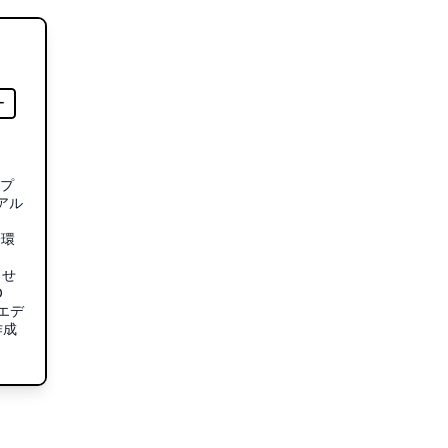
ー
ープ
アル
一環
させ
D
エデ
作成