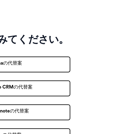
みてください。
anaの代替案
ho CRMの代替案
rnoteの代替案