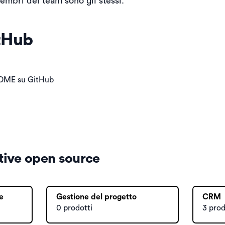
membri del team sono gli stessi.
itHub
EADME su GitHub
ative open source
e
Gestione del progetto
CRM
0 prodotti
3 prod