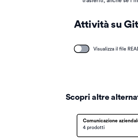
trasferiti, anche se i 
Attività su G
Visualizza il file R
Scopri altre altern
Comunicazione aziendal
4 prodotti