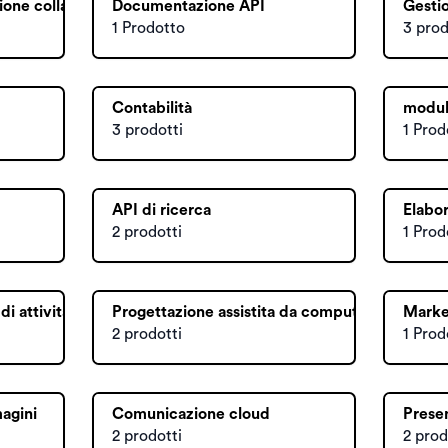
ione collaborativa
Documentazione API
Gestio
1 Prodotto
3 prod
Contabilità
moduli
3 prodotti
1 Prod
API di ricerca
Elabor
2 prodotti
1 Prod
i attività
Progettazione assistita da computer
Market
2 prodotti
1 Prod
agini
Comunicazione cloud
Prese
2 prodotti
2 prod