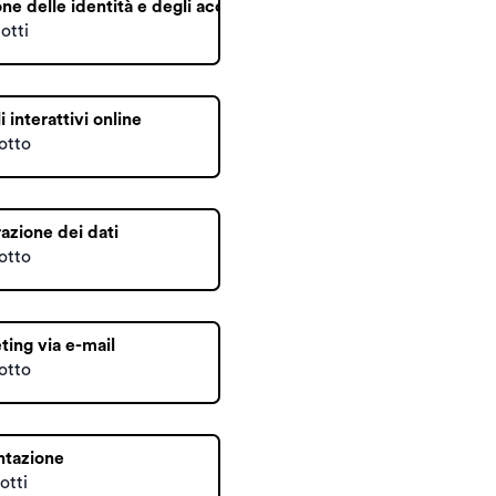
ne delle identità e degli accessi
otti
 interattivi online
otto
azione dei dati
otto
ing via e-mail
otto
ntazione
otti