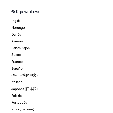
🌎 Elige tu idioma
Inglés
Noruego
Danés
Alemán
Países Bajos
Sueco
Francés
Español
Chino (简体中文)
Italiano
Japonés (日本語)
Polskie
Portugués
Ruso (русский)