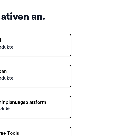
ativen an.
M
odukte
ban
odukte
inplanungsplattform
odukt
rne Tools