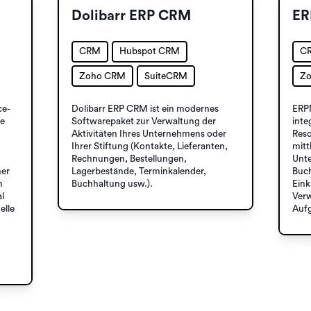
Dolibarr ERP CRM
ER
CRM
Hubspot CRM
C
Zoho CRM
SuiteCRM
Z
ce-
Dolibarr ERP CRM ist ein modernes
ERPN
re
Softwarepaket zur Verwaltung der
inte
Aktivitäten Ihres Unternehmens oder
Reso
Ihrer Stiftung (Kontakte, Lieferanten,
mitt
Rechnungen, Bestellungen,
Unte
ner
Lagerbestände, Terminkalender,
Buc
n
Buchhaltung usw.).
Eink
l
Verw
elle
Auf