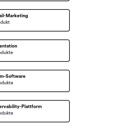
il-Marketing
odukt
entation
odukte
um-Software
odukte
rvability-Plattform
odukte