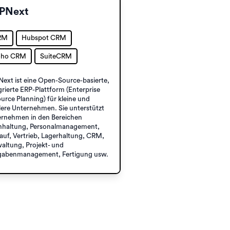
PNext
RM
Hubspot CRM
oho CRM
SuiteCRM
ext ist eine Open-Source-basierte,
grierte ERP-Plattform (Enterprise
urce Planning) für kleine und
lere Unternehmen. Sie unterstützt
rnehmen in den Bereichen
hhaltung, Personalmanagement,
auf, Vertrieb, Lagerhaltung, CRM,
altung, Projekt- und
gabenmanagement, Fertigung usw.