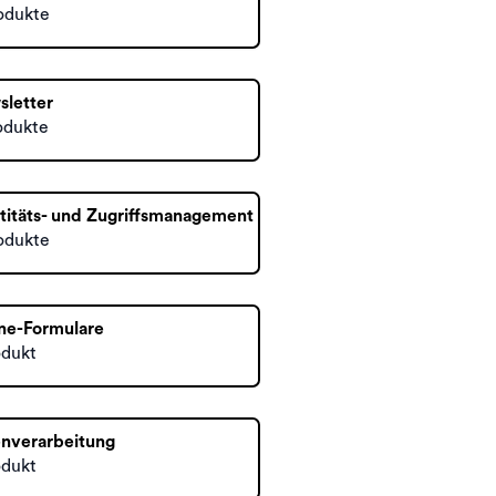
odukte
letter
odukte
titäts- und Zugriffsmanagement
odukte
ne-Formulare
odukt
nverarbeitung
odukt